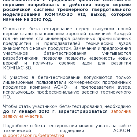
пользователей и преданных фанатов КОМПАС-3D
Новости АСКОН в образовании
первыми попробовать в действии новую версию
Страна
российской системы трехмерного твердотельного
Email
Новости КОМПАС: Строительство
моделирования КОМПАС-3D V12, выход которой
намечен на 2010 год.
Новости КОМПАС
Открытое бета-тестирование перед выпуском новой
версии стало для компании хорошей традицией. Каждый
Пароль
год не менее ста инженеров различных промышленных
Новости Renga
предприятий и преподавателей технических вузов
Введите код с картинки
знакомятся с новым продуктом. Замечания и предложения
Восстановить пароль
участников бета-тестирования учитываются
Новости Pilot-ICE
разработчиками, позволяя повысить надежность новых
версий и получить свежие идеи для развития
Город
Новости КОМПАС: Приборостроение
КОМПАС-3D.
Войти
К участию в бета-тестировании допускаются только
Новости КОМПАС: Машиностроение
лицензионные пользователи коммерческих программных
Пароль (латинские буквы и цифры)
продуктов компании АСКОН и преподаватели вузов,
использующих профессиональную версию тестируемого
Новости КОМПАС в образовании
Зарегистрироваться
ПО.
Повторите пароль
Чтобы стать участником бета-тестирования, необходимо
до 17 января 2010 г. зарегистрироваться
,
заполнив
заявку на участие
.
Подписаться на новости
Подробнее о бета-тестировании можно узнать на сайте
СОХРАНИТЬ
технической поддержки АСКОН:
support.ascon.ru/betatesting
.