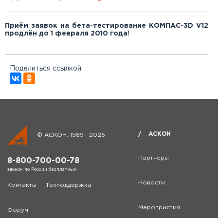
Приём заявок на бета-тестирование КОМПАС-3D V12
продлён до 1 февраля 2010 года!
ЗАРЕГИСТРИРОВАТЬСЯ
Поля, помеченные звёздочкой (*), обязательны для заполнения.
АСКОН гарантирует конфиденциальность предоставленной
Вами информации.
Мы используем Ваши данные только для рассылки запрошенной
Поделиться ссылкой
Вами информации и не передаём их третьим лицам.
Отправляя данные, Вы даете согласие на обработку
персональных данных
АСКОН
© АСКОН, 1989—2026
Партнеры
8-800-700-00-78
звонок по России бесплатный
Новости
Контакты
Техподдержка
Мероприятия
Форум