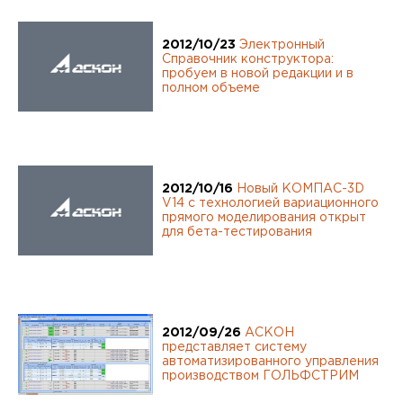
2012/10/23
Электронный
Справочник конструктора:
пробуем в новой редакции и в
ЗАРЕГИСТРИРОВАТЬСЯ
Поля, помеченные звёздочкой (*), обязательны для заполнения.
полном объеме
АСКОН гарантирует конфиденциальность предоставленной
Вами информации.
Мы используем Ваши данные только для рассылки запрошенной
Вами информации и не передаём их третьим лицам.
Отправляя данные, Вы даете согласие на обработку
персональных данных
2012/10/16
Новый КОМПАС-3D
V14 с технологией вариационного
прямого моделирования открыт
для бета-тестирования
2012/09/26
АСКОН
представляет систему
автоматизированного управления
производством ГОЛЬФСТРИМ