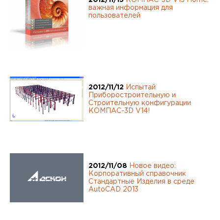
важная информация для
Новости АСКОН в образовании
пользователей
Страна
Email
Новости КОМПАС: Строительство
Новости КОМПАС
Пароль
Новости Renga
Введите код с картинки
2012/11/12
Испытай
Восстановить пароль
Приборостроительную и
Новости Pilot-ICE
Строительную конфигурации
КОМПАС-3D V14!
Город
Новости КОМПАС: Приборостроение
Войти
Новости КОМПАС: Машиностроение
Пароль (латинские буквы и цифры)
Новости КОМПАС в образовании
Зарегистрироваться
2012/11/08
Новое видео:
Корпоративный справочник
Повторите пароль
Стандартные Изделия в среде
AutoCAD 2013
Подписаться на новости
СОХРАНИТЬ